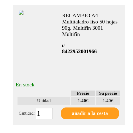
EDICARDS
(1)
RECAMBIO A4
Multitaladro liso 50 hojas
COLORES
90g. Multifin 3001
Multifin
Negro
0
(1)
8422952001966
Blanco
(1)
Surtidos
(1)
En stock
Rojo
Precio
Su precio
(1)
Unidad
1.40€
1.40€
(1)
Cantidad:
Ver
mas
TIPOS