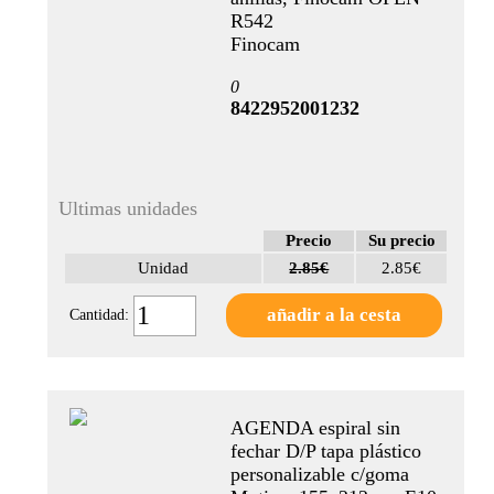
R542
Finocam
0
8422952001232
Ultimas unidades
Precio
Su precio
Unidad
2.85€
2.85€
Cantidad:
AGENDA espiral sin
fechar D/P tapa plástico
personalizable c/goma