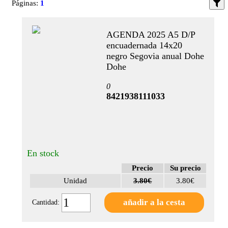
Páginas:
1
Agenda
encuadernada
año natural
AGENDA 2025 A5 D/P
(12 meses)
encuadernada 14x20
(2)
negro Segovia anual Dohe
Dohe
Dietarios
(1)
0
8421938111033
MARCAS
Finocam
(5)
En stock
Multifin
(3)
Precio
Su precio
Unidad
3.80€
3.80€
Dohe
(2)
Cantidad:
Liderpapel
(1)