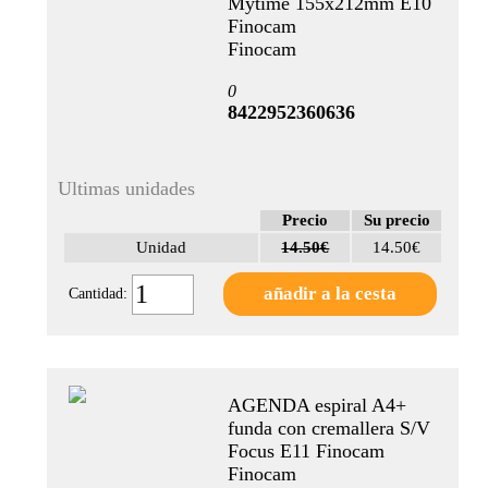
Mytime 155x212mm E10
Finocam
Finocam
0
8422952360636
Ultimas unidades
Precio
Su precio
Unidad
14.50€
14.50€
Cantidad:
AGENDA espiral A4+
funda con cremallera S/V
Focus E11 Finocam
Finocam