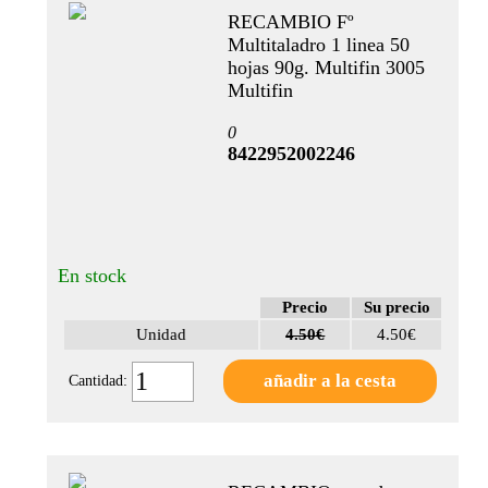
RECAMBIO Fº
(1)
Multitaladro 1 linea 50
MEDIDAS
hojas 90g. Multifin 3005
Multifin
A5 -
0
148 x
8422952002246
210mm
(2)
XF3 -
105 x
En stock
210mm
(2)
Precio
Su precio
Unidad
4.50€
4.50€
A4P -
240 x
Cantidad:
320mm
(1)
B5 -
176 x