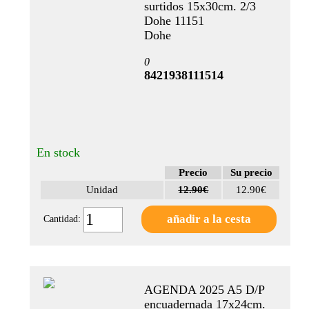
surtidos 15x30cm. 2/3
(3)
Dohe 11151
SOPORTE
Dohe
0
Papel
8421938111514
(5)
En stock
Precio
Su precio
Unidad
12.90€
12.90€
Cantidad:
AGENDA 2025 A5 D/P
encuadernada 17x24cm.