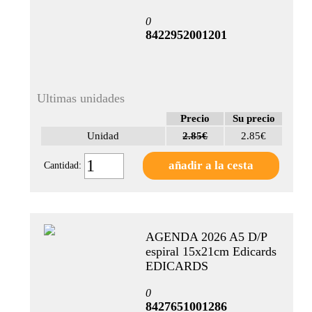
0
8422952001201
Ultimas unidades
Precio
Su precio
Unidad
2.85€
2.85€
Cantidad:
AGENDA 2026 A5 D/P
espiral 15x21cm Edicards
EDICARDS
0
8427651001286