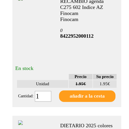
RECAMBIO agenda
250mm
C275 602 Indice AZ
(1)
Finocam
E10 -
Finocam
155 x
0
212mm
8422952000112
(1)
Ver
mas
CAPACIDAD
En stock
Gramaje:
Precio
Su precio
90g/m2
Unidad
1.95€
1.95€
(3)
Cantidad:
CONTENIDO
h.:
50
DIETARIO 2025 colores
hojas