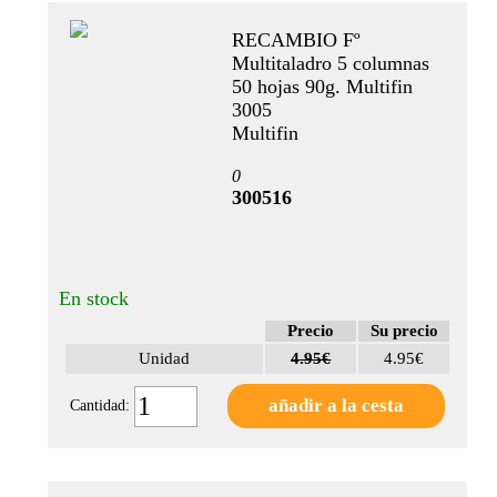
DE
RECAMBIO Fº
IMPRESION
Multitaladro 5 columnas
50 hojas 90g. Multifin
Dia
3005
pagina
Multifin
(4)
0
Liso
300516
(1)
Rayado
columnas
(1)
En stock
Precio
Su precio
Pauta
Unidad
4.95€
4.95€
horizontal
(1 linea)
Cantidad:
(1)
Semana
vista -
horizontal