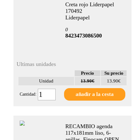
Creta rojo Liderpapel
170492
Liderpapel
0
8423473086500
Ultimas unidades
Precio
Su precio
Unidad
13.90€
13.90€
Cantidad:
RECAMBIO agenda
117x181mm liso, 6-
anillas, Finocam OPEN